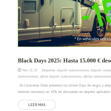
Black Days 2025: Hasta 15.000 € des
Nov 21, 25
Etiquetas:
alquiler autocaravanas
,
alquiler camp
autocaravanas
,
oferta alquiler autocaravanas
,
ofertas autocarava
En Caravanas Osito pintamos los Green Days de negro y amplia
Además lanzamos un 10% de descuento en alquiler aplicable a
LEER MAS