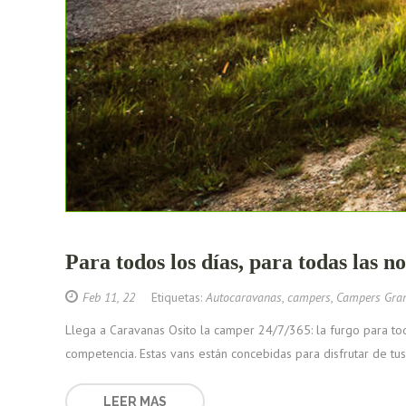
Para todos los días, para todas la
Feb 11, 22
Etiquetas:
Autocaravanas
,
campers
,
Campers Gra
Llega a Caravanas Osito la camper 24/7/365: la furgo para to
competencia. Estas vans están concebidas para disfrutar de tus 
LEER MAS