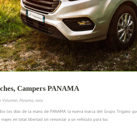
s noches, Campers PANAMA
n Volumen
,
Panama
,
vans
dos los días de la mano de PANAMA: la nueva marca del Grupo Trigano que 
viajes en total libertad sin renunciar a un vehículo para tus