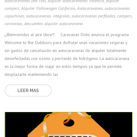
autocaravanas low cost
,
alquiler autocaravanas Valencia
,
alquiler
campers
,
Alquiler Volkswagen California
,
Autocaravanas
,
autocaravanas
capuchinas
,
autocaravanas integrales
,
autocaravanas perfiladas
,
campers
,
caravanas
,
descuentos alquiler autocaravana
¡¡Bienvenidos al aire libre!! Caravanas Osito anuncia el programa
Welcome to the Outdoors para disfrutar unas vacaciones seguras y
sin gastos de cancelación en autocaravanas de alquiler totalmente
desinfectadas con ozono y peróxido de hidrógeno. La autocaravana
es la mejor forma de viajar en estos tiempos ya que te permite
desplazarte manteniendo las
LEER MAS