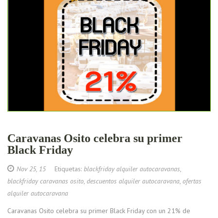
Caravanas Osito celebra su primer
Black Friday
Nov 25, 15
Etiquetas:
blackfriday alquiler autocaravanas
,
blackfriday caravanas osito
,
descuentos alquiler autocaravana
,
ofertas
alquiler autocaravana
Caravanas Osito celebra su primer Black Friday con un 21% de