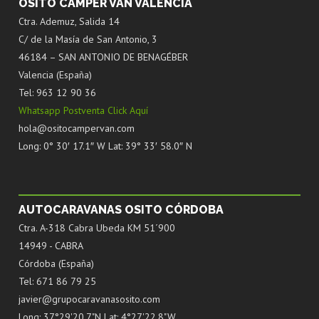
OSITO CAMPER VAN VALENCIA
Ctra. Ademuz, Salida 14
C/ de la Masía de San Antonio, 3
46184 – SAN ANTONIO DE BENAGÉBER
Valencia (España)
Tel: 963 12 90 36
Whatsapp Postventa Click Aquí
hola@ositocampervan.com
Long: 0° 30′ 17.1″ W Lat: 39° 33′ 58.0″ N
AUTOCARAVANAS OSITO CÓRDOBA
Ctra. A-318 Cabra Ubeda KM 51´900
14949 - CABRA
Córdoba (España)
Tel: 671 86 79 25
javier@grupocaravanasosito.com
Long: 37°29'20.7"N Lat: 4°27'22.8"W