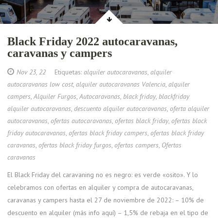
Black Friday 2022 autocaravanas,
caravanas y campers
Nov 23, 22
Etiquetas:
alquiler autocaravanas
,
alquiler
autocaravanas low cost
,
alquiler autocaravanas Valencia
,
alquiler
campers
,
Alquiler Furgos
,
Autocaravanas
,
black friday
,
blackfriday
alquiler autocaravanas
,
descuento alquiler autocaravanas
,
oferta alquiler
autocaravanas
,
ofertas autocaravanas
,
ofertas black friday
,
ofertas black
friday autocaravanas
,
ofertas black friday campers
,
ofertas black friday
caravanas
,
ofertas black friday furgos
,
ofertas campers
,
Ofertas
caravanas
El Black Friday del caravaning no es negro: es verde «osito». Y lo
celebramos con ofertas en alquiler y compra de autocaravanas,
caravanas y campers hasta el 27 de noviembre de 2022: – 10% de
descuento en alquiler (más info aquí) – 1,5% de rebaja en el tipo de