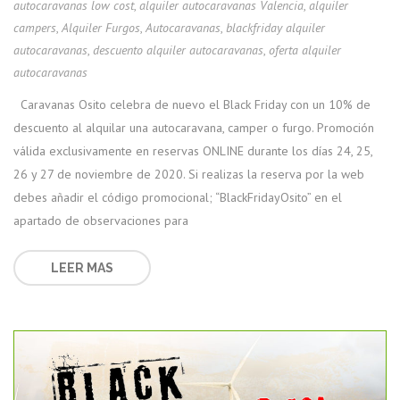
autocaravanas low cost
,
alquiler autocaravanas Valencia
,
alquiler
campers
,
Alquiler Furgos
,
Autocaravanas
,
blackfriday alquiler
autocaravanas
,
descuento alquiler autocaravanas
,
oferta alquiler
autocaravanas
Caravanas Osito celebra de nuevo el Black Friday con un 10% de
descuento al alquilar una autocaravana, camper o furgo. Promoción
válida exclusivamente en reservas ONLINE durante los días 24, 25,
26 y 27 de noviembre de 2020. Si realizas la reserva por la web
debes añadir el código promocional; “BlackFridayOsito” en el
apartado de observaciones para
LEER MAS