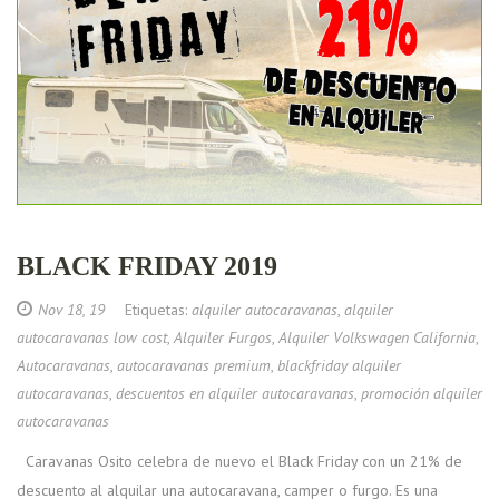
BLACK FRIDAY 2019
Nov 18, 19
Etiquetas:
alquiler autocaravanas
,
alquiler
autocaravanas low cost
,
Alquiler Furgos
,
Alquiler Volkswagen California
,
Autocaravanas
,
autocaravanas premium
,
blackfriday alquiler
autocaravanas
,
descuentos en alquiler autocaravanas
,
promoción alquiler
autocaravanas
Caravanas Osito celebra de nuevo el Black Friday con un 21% de
descuento al alquilar una autocaravana, camper o furgo. Es una