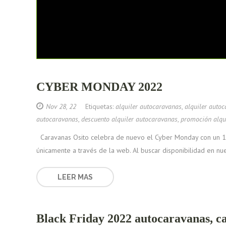
CYBER MONDAY 2022
Nov 28, 22
Etiquetas:
alquiler autocaravanas
,
alquiler auto
autocaravanas
,
descuento alquiler autocaravanas
,
promoción alqu
Caravanas Osito celebra de nuevo el Cyber Monday con un 10
únicamente a través de la web. Al buscar disponibilidad en nu
LEER MAS
Black Friday 2022 autocaravanas, c