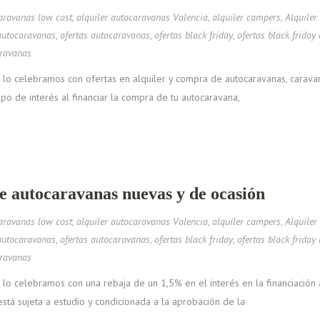
caravanas low cost
,
alquiler autocaravanas Valencia
,
alquiler campers
,
Alquiler
 autocaravanas
,
ofertas autocaravanas
,
ofertas black friday
,
ofertas black friday
aravanas
. Y lo celebramos con ofertas en alquiler y compra de autocaravanas, car
ipo de interés al financiar la compra de tu autocaravana,
e autocaravanas nuevas y de ocasión
caravanas low cost
,
alquiler autocaravanas Valencia
,
alquiler campers
,
Alquiler
 autocaravanas
,
ofertas autocaravanas
,
ofertas black friday
,
ofertas black friday
aravanas
 Y lo celebramos con una rebaja de un 1,5% en el interés en la financiació
stá sujeta a estudio y condicionada a la aprobación de la