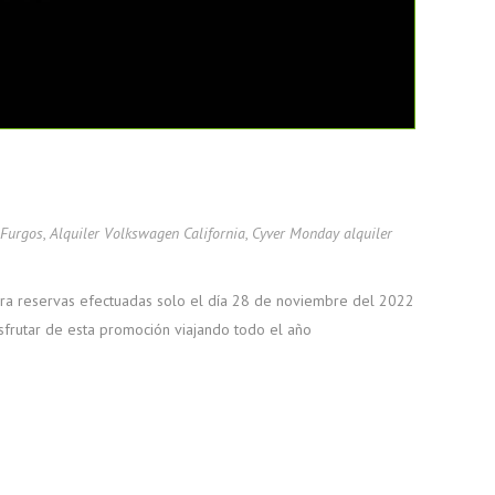
 Furgos
,
Alquiler Volkswagen California
,
Cyver Monday alquiler
ra reservas efectuadas solo el día 28 de noviembre del 2022
sfrutar de esta promoción viajando todo el año