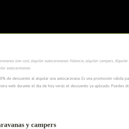
caravanas low cost
,
alquiler autocaravanas Valencia
,
alquiler campers
,
Alquiler
iler autocaravanas
% de descuento al alquilar una autocaravana. Es una promoción válida pa
estra web durante el día de hoy verás el descuento ya aplicado. Puedes di
aravanas y campers