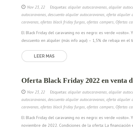
Nov 23, 22
Etiquetas:
alquiler autocaravanas
,
alquiler auto
autocaravanas
,
descuento alquiler autocaravanas
,
oferta alquiler
caravanas
,
ofertas black friday furgos
,
ofertas campers
,
Ofertas c
El Black Friday del caravaning no es negro: es verde «osito»
descuento en alquiler (más info aquí) – 1,5% de rebaja en el t
LEER MAS
Oferta Black Friday 2022 en venta d
Nov 23, 22
Etiquetas:
alquiler autocaravanas
,
alquiler auto
autocaravanas
,
descuento alquiler autocaravanas
,
oferta alquiler
caravanas
,
ofertas black friday furgos
,
ofertas campers
,
Ofertas c
El Black Friday del caravaning no es negro: es verde «osito».
noviembre de 2022. Condiciones de la oferta: La financiación e