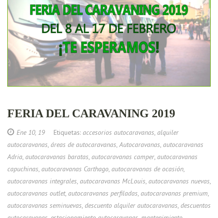
FERIA DEL CARAVANING 2019
Ene 10, 19
Etiquetas:
accesorios autocaravanas
,
alquiler
autocaravanas
,
áreas de autocaravanas
,
Autocaravanas
,
autocaravanas
Adria
,
autocaravanas baratas
,
autocaravanas camper
,
autocaravanas
capuchinas
,
autocaravanas Carthago
,
autocaravanas de ocasión
,
autocaravanas integrales
,
autocaravanas McLouis
,
autocaravanas nuevas
,
autocaravanas outlet
,
autocaravanas perfiladas
,
autocaravanas premium
,
autocaravanas seminuevas
,
descuento alquiler autocaravanas
,
descuentos
autocaravanas
,
estacionamiento autocaravanas
,
mantenimiento