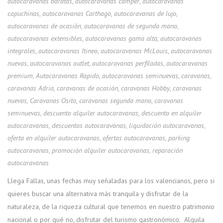
autocaravanas baratas
,
autocaravanas camper
,
autocaravanas
capuchinas
,
autocaravanas Carthago
,
autocaravanas de lujo
,
autocaravanas de ocasión
,
autocaravanas de segunda mano
,
autocaravanas extensibles
,
autocaravanas gama alta
,
autocaravanas
integrales
,
autocaravanas Itineo
,
autocaravanas McLouis
,
autocaravanas
nuevas
,
autocaravanas outlet
,
autocaravanas perfiladas
,
autocaravanas
premium
,
Autocaravanas Rapido
,
autocaravanas seminuevas
,
caravanas
,
caravanas Adria
,
caravanas de ocasión
,
caravanas Hobby
,
caravanas
nuevas
,
Caravanas Osito
,
caravanas segunda mano
,
caravanas
seminuevas
,
descuento alquiler autocaravanas
,
descuento en alquiler
autocaravanas
,
descuentos autocaravanas
,
liquidación autocaravanas
,
oferta en alquiler autocaravanas
,
ofertas autocaravanas
,
parking
autocaravanas
,
promoción alquiler autocaravanas
,
reparación
autocaravanas
Llega Fallas, unas fechas muy señaladas para los valencianos, pero si
quieres buscar una alternativa más tranquila y disfrutar de la
naturaleza, de la riqueza cultural que tenemos en nuestro patrimonio
nacional o por qué no, disfrutar del turismo gastronómico. Alquila