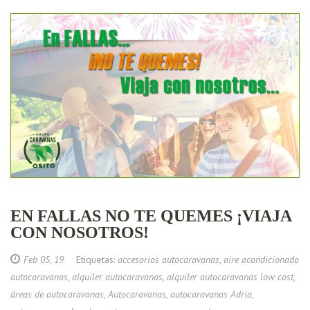
EN FALLAS NO TE QUEMES ¡VIAJA
CON NOSOTROS!
Feb 05, 19
Etiquetas:
accesorios autocaravanas
,
aire acondicionado
autocaravanas
,
alquiler autocaravanas
,
alquiler autocaravanas low cost
,
áreas de autocaravanas
,
Autocaravanas
,
autocaravanas Adria
,