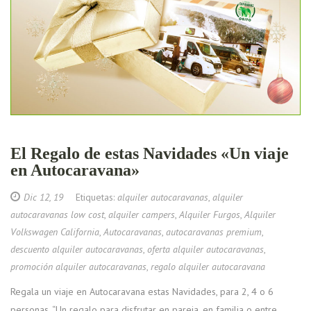
El Regalo de estas Navidades «Un viaje
en Autocaravana»
Dic 12, 19
Etiquetas:
alquiler autocaravanas
,
alquiler
autocaravanas low cost
,
alquiler campers
,
Alquiler Furgos
,
Alquiler
Volkswagen California
,
Autocaravanas
,
autocaravanas premium
,
descuento alquiler autocaravanas
,
oferta alquiler autocaravanas
,
promoción alquiler autocaravanas
,
regalo alquiler autocaravana
Regala un viaje en Autocaravana estas Navidades, para 2, 4 o 6
personas. “Un regalo para disfrutar en pareja, en familia o entre