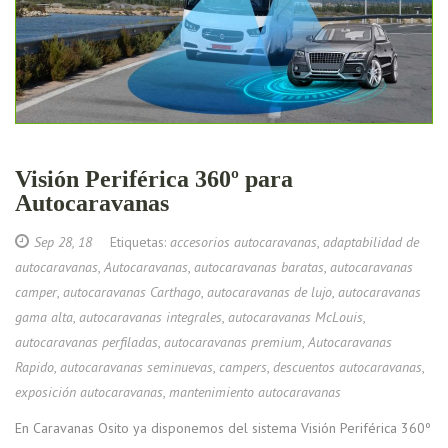
Visión Periférica 360º para
Autocaravanas
Sep 28, 18
Etiquetas:
accesorios autocaravanas
,
adaptabilidad de
autocaravanas
,
Autocaravanas
,
autocaravanas baratas
,
autocaravanas
camper
,
autocaravanas Carthago
,
autocaravanas de lujo
,
autocaravanas
gama alta
,
autocaravanas integrales
,
autocaravanas McLouis
,
autocaravanas perfiladas
,
autocaravanas premium
,
Autocaravanas
Rapido
,
autocaravanas seminuevas
,
campers
,
descuentos autocaravanas
,
exposición autocaravanas
,
mantenimiento autocaravanas
En Caravanas Osito ya disponemos del sistema Visión Periférica 360º