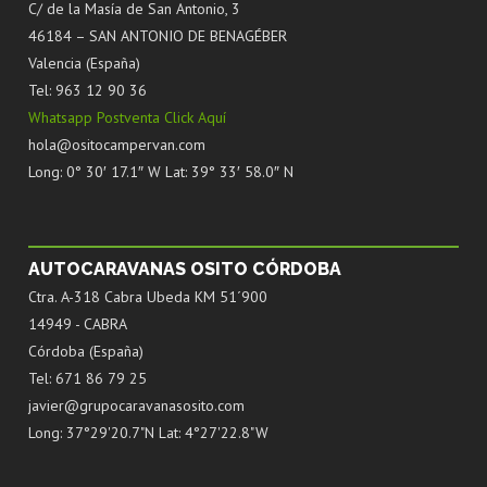
C/ de la Masía de San Antonio, 3
46184 – SAN ANTONIO DE BENAGÉBER
Valencia (España)
Tel: 963 12 90 36
Whatsapp Postventa Click Aquí
hola@ositocampervan.com
Long: 0° 30′ 17.1″ W Lat: 39° 33′ 58.0″ N
AUTOCARAVANAS OSITO CÓRDOBA
Ctra. A-318 Cabra Ubeda KM 51´900
14949 - CABRA
Córdoba (España)
Tel: 671 86 79 25
javier@grupocaravanasosito.com
Long: 37°29'20.7"N Lat: 4°27'22.8"W