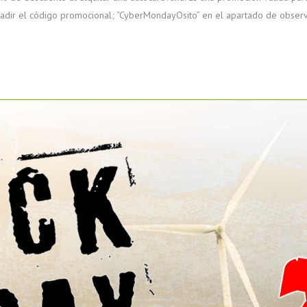
añadir el código promocional; “CyberMondayOsito” en el apartado de obser