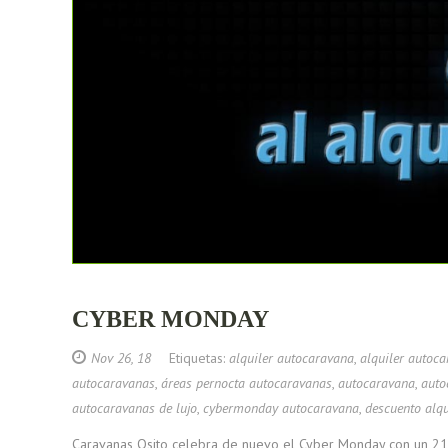
CYBER MONDAY
Nov 26, 18
Etiquetas:
alquiler autocaravana
,
alquiler autoc
autocaravanas
,
áreas pernocta autocaravanas
,
autocaravana
,
auto
autocaravanas de lujo
,
cybermonday autocaravana
,
descuento alq
Caravanas Osito celebra de nuevo el Cyber Monday con un 21%