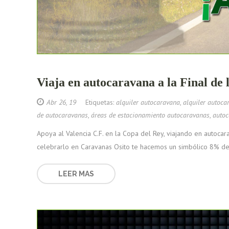
Viaja en autocaravana a la Final de
Abr 26, 19
Etiquetas:
alquiler autocaravana
,
alquiler autoca
de autocaravanas
,
áreas de estacionamiento autocaravanas
,
auto
Apoya al Valencia C.F. en la Copa del Rey, viajando en autoca
celebrarlo en Caravanas Osito te hacemos un simbólico 8% de
LEER MAS