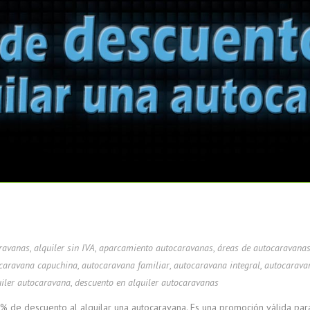
aravanas
,
alquiler sin IVA
,
aparcamiento autocaravanas
,
áreas de autocaravana
caravana capuchina
,
autocaravana familiar
,
autocaravana integral
,
autocaravan
uiler autocaravana
,
descuento en alquiler autocaravanas
 de descuento al alquilar una autocaravana. Es una promoción válida pa