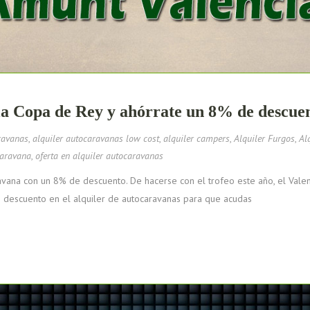
 la Copa de Rey y ahórrate un 8% de descue
ravanas
,
alquiler autocaravanas low cost
,
alquiler campers
,
Alquiler Furgos
,
Al
caravana
,
oferta en alquiler autocaravanas
ravana con un 8% de descuento. De hacerse con el trofeo este año, el Vale
 descuento en el alquiler de autocaravanas para que acudas