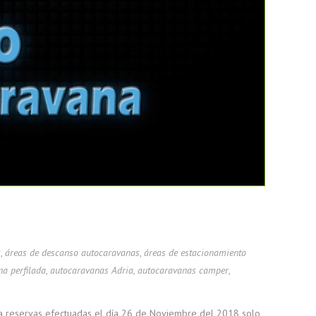
s
,
áreas de descanso autocaravanas
,
áreas de estacionamiento
a perfilada
,
autocaravanas Adria
,
autocaravanas camper
,
ra reservas efectuadas el día 26 de Noviembre del 2018 solo