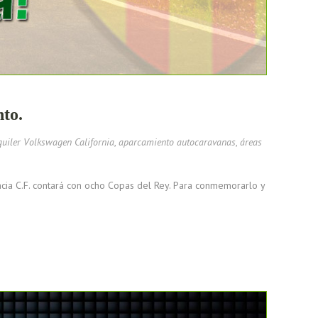
nto.
quiler Volkswagen California
,
aparcamiento autocaravanas
,
áreas
ncia C.F. contará con ocho Copas del Rey. Para conmemorarlo y