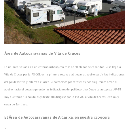
Área de Autocaravanas de Vila de Cruces
Es un área situada en un entorno urbano, con más de 30 plazas de capacidad. Si se llega a
Vila de Cruces por la PO-205, en la primera rotonda al llegar al pueblo seguir las indicaciones
del polideportivo y allí está el área. Si accedemos por otras vías, nos dirigiremos desde el
pueblo hacia el oeste, siguiendo las indicaciones del polideportivo. Desde la autopista AP-53
hay que tomar la salida 33 y desde allí dirigirse por la PO-205 a Vila de Cruces. Está muy
cerca de Santiago.
El Área de Autocaravanas de A Carixa
, en nuestra cabecera