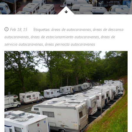
Feb 18, 15
Etiquetas:
áreas de autocaravanas
,
áreas de descanso
autocaravanas
,
áreas de estacionamiento autocaravanas
,
áreas de
servicio autocaravanas
,
áreas pernocta autocaravanas