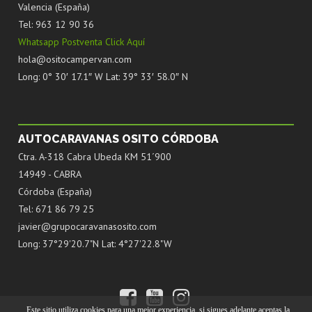
Valencia (España)
Tel: 963 12 90 36
Whatsapp Postventa Click Aquí
hola@ositocampervan.com
Long: 0° 30′ 17.1″ W Lat: 39° 33′ 58.0″ N
AUTOCARAVANAS OSITO CÓRDOBA
Ctra. A-318 Cabra Ubeda KM 51´900
14949 - CABRA
Córdoba (España)
Tel: 671 86 79 25
javier@grupocaravanasosito.com
Long: 37°29'20.7"N Lat: 4°27'22.8"W
Este sitio utiliza cookies para una mejor experiencia, si sigues adelante aceptas la