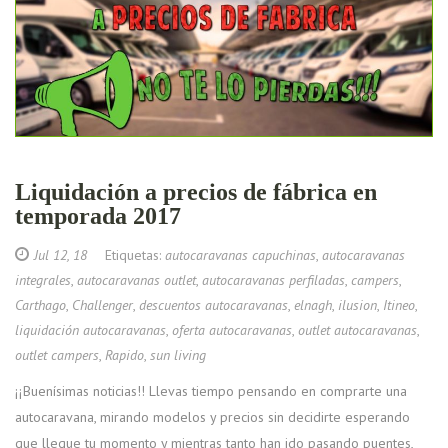
Liquidación a precios de fábrica en
temporada 2017
Jul 12, 18
Etiquetas:
autocaravanas capuchinas
,
autocaravanas
integrales
,
autocaravanas outlet
,
autocaravanas perfiladas
,
campers
,
Carthago
,
Challenger
,
descuentos autocaravanas
,
elnagh
,
ilusion
,
Itineo
,
liquidación autocaravanas
,
oferta autocaravanas
,
outlet autocaravanas
,
outlet campers
,
Rapido
,
sun living
¡¡Buenísimas noticias!! Llevas tiempo pensando en comprarte una
autocaravana, mirando modelos y precios sin decidirte esperando
que llegue tu momento y mientras tanto han ido pasando puentes,