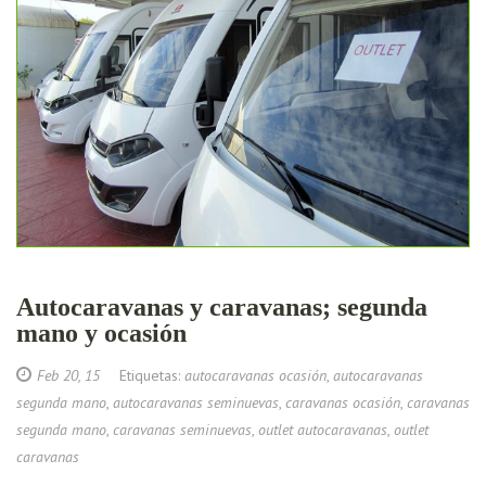
Autocaravanas y caravanas; segunda
mano y ocasión
Feb 20, 15
Etiquetas:
autocaravanas ocasión
,
autocaravanas
segunda mano
,
autocaravanas seminuevas
,
caravanas ocasión
,
caravanas
segunda mano
,
caravanas seminuevas
,
outlet autocaravanas
,
outlet
caravanas