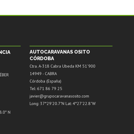
AUTOCARAVANAS OSITO
NCIA
CÓRDOBA
Ctra. A-318 Cabra Ubeda KM 51´900
14949 - CABRA
ÉBER
Córdoba (España)
Tel: 671 86 79 25
javier@grupocaravanasosito.com
Long: 37°29'20.7"N Lat: 4°27'22.8"W
8.0″ N