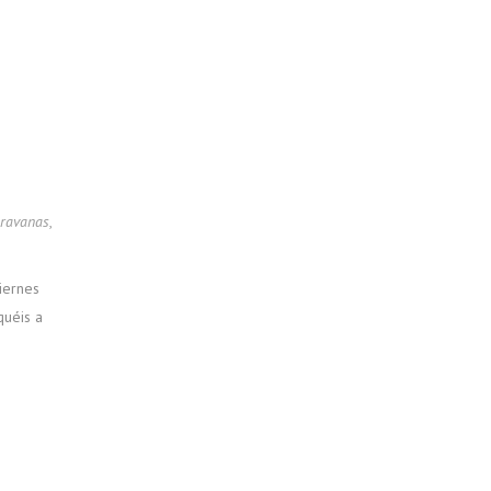
aravanas
,
iernes
quéis a