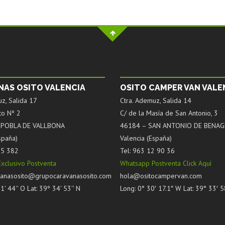
NAS OSITO VALENCIA
OSITO CAMPER VAN VALE
z, Salida 17
Ctra. Ademuz, Salida 14
to Nº 2
C/ de la Masía de San Antonio, 3
A POBLA DE VALLBONA
46184 – SAN ANTONIO DE BENAG
spaña)
Valencia (España)
65 382
Tel: 963 12 90 36
xclusivo Postventa
Whatsapp Postventa Click Aquí
anasosito@grupocaravanasosito.com
hola@ositocampervan.com
' 44'' O Lat: 39º 34' 53'' N
Long: 0° 30′ 17.1″ W Lat: 39° 33′ 5