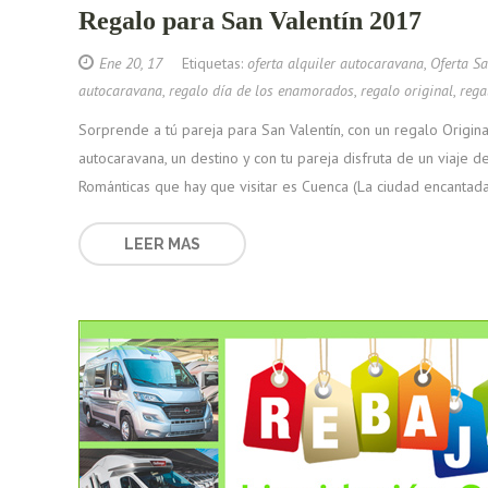
Regalo para San Valentín 2017
Ene 20, 17
Etiquetas:
oferta alquiler autocaravana
,
Oferta Sa
autocaravana
,
regalo día de los enamorados
,
regalo original
,
rega
Sorprende a tú pareja para San Valentín, con un regalo Origina
autocaravana, un destino y con tu pareja disfruta de un viaje 
Románticas que hay que visitar es Cuenca (La ciudad encantada
LEER MAS