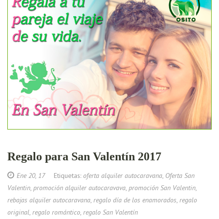
Regalo para San Valentín 2017
Ene 20, 17
Etiquetas:
oferta alquiler autocaravana
,
Oferta San
Valentin
,
promoción alquiler autocaravava
,
promoción San Valentin
,
rebajas alquiler autocaravana
,
regalo día de los enamorados
,
regalo
original
,
regalo romántico
,
regalo San Valentín