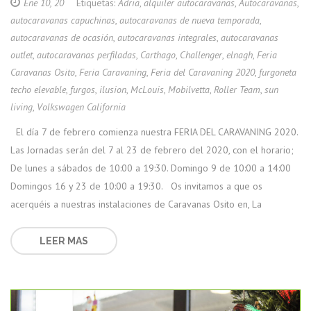
Ene 10, 20
Etiquetas:
Adria
,
alquiler autocaravanas
,
Autocaravanas
,
autocaravanas capuchinas
,
autocaravanas de nueva temporada
,
autocaravanas de ocasión
,
autocaravanas integrales
,
autocaravanas
outlet
,
autocaravanas perfiladas
,
Carthago
,
Challenger
,
elnagh
,
Feria
Caravanas Osito
,
Feria Caravaning
,
Feria del Caravaning 2020
,
furgoneta
techo elevable
,
furgos
,
ilusion
,
McLouis
,
Mobilvetta
,
Roller Team
,
sun
living
,
Volkswagen California
El día 7 de febrero comienza nuestra FERIA DEL CARAVANING 2020.
Las Jornadas serán del 7 al 23 de febrero del 2020, con el horario;
De lunes a sábados de 10:00 a 19:30. Domingo 9 de 10:00 a 14:00
Domingos 16 y 23 de 10:00 a 19:30. Os invitamos a que os
acerquéis a nuestras instalaciones de Caravanas Osito en, La
LEER MAS