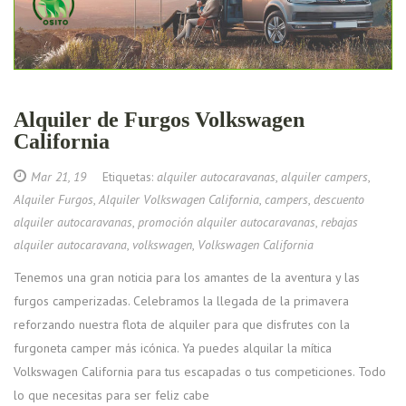
Alquiler de Furgos Volkswagen
California
Mar 21, 19
Etiquetas:
alquiler autocaravanas
,
alquiler campers
,
Alquiler Furgos
,
Alquiler Volkswagen California
,
campers
,
descuento
alquiler autocaravanas
,
promoción alquiler autocaravanas
,
rebajas
alquiler autocaravana
,
volkswagen
,
Volkswagen California
Tenemos una gran noticia para los amantes de la aventura y las
furgos camperizadas. Celebramos la llegada de la primavera
reforzando nuestra flota de alquiler para que disfrutes con la
furgoneta camper más icónica. Ya puedes alquilar la mítica
Volkswagen California para tus escapadas o tus competiciones. Todo
lo que necesitas para ser feliz cabe