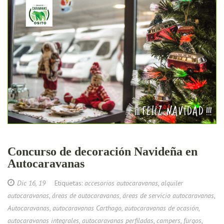
Concurso de decoración Navideña en
Autocaravanas
Dic 16, 19
Etiquetas:
accesorios autocaravanas
,
alquiler
autocaravanas
,
áreas de autocaravanas
,
áreas de servicio autocaravanas
,
Autocaravanas
,
autocaravanas Carthago
,
autocaravanas de ocasión
,
autocaravanas integrales
,
autocaravanas perfiladas
,
campers
,
furgos
,