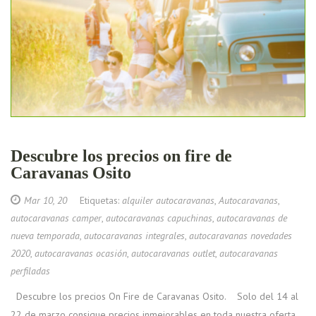
Descubre los precios on fire de
Caravanas Osito
Mar 10, 20
Etiquetas:
alquiler autocaravanas
,
Autocaravanas
,
autocaravanas camper
,
autocaravanas capuchinas
,
autocaravanas de
nueva temporada
,
autocaravanas integrales
,
autocaravanas novedades
2020
,
autocaravanas ocasión
,
autocaravanas outlet
,
autocaravanas
perfiladas
Descubre los precios On Fire de Caravanas Osito. Solo del 14 al
22 de marzo consigue precios inmejorables en toda nuestra oferta