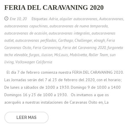
FERIA DEL CARAVANING 2020
Ene 10, 20
Etiquetas:
Adria
,
alquiler autocaravanas
,
Autocaravanas
,
autocaravanas capuchinas
,
autocaravanas de nueva temporada
,
autocaravanas de ocasión
,
autocaravanas integrales
,
autocaravanas
outlet
,
autocaravanas perfiladas
,
Carthago
,
Challenger
,
elnagh
,
Feria
Caravanas Osito
,
Feria Caravaning
,
Feria del Caravaning 2020
,
furgoneta
techo elevable
,
furgos
,
ilusion
,
McLouis
,
Mobilvetta
,
Roller Team
,
sun
living
,
Volkswagen California
El día 7 de febrero comienza nuestra FERIA DEL CARAVANING 2020.
Las Jornadas serán del 7 al 23 de febrero del 2020, con el horario;
De lunes a sábados de 10:00 a 19:30. Domingo 9 de 10:00 a 14:00
Domingos 16 y 23 de 10:00 a 19:30. Os invitamos a que os
acerquéis a nuestras instalaciones de Caravanas Osito en, La
LEER MAS