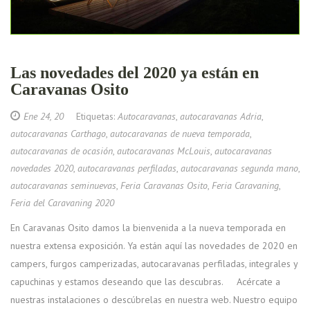
Las novedades del 2020 ya están en
Caravanas Osito
Ene 24, 20
Etiquetas:
Autocaravanas
,
autocaravanas Adria
,
autocaravanas Carthago
,
autocaravanas de nueva temporada
,
autocaravanas de ocasión
,
autocaravanas McLouis
,
autocaravanas
novedades 2020
,
autocaravanas perfiladas
,
autocaravanas segunda mano
,
autocaravanas seminuevas
,
Feria Caravanas Osito
,
Feria Caravaning
,
Feria del Caravaning 2020
En Caravanas Osito damos la bienvenida a la nueva temporada en
nuestra extensa exposición. Ya están aquí las novedades de 2020 en
campers, furgos camperizadas, autocaravanas perfiladas, integrales y
capuchinas y estamos deseando que las descubras. Acércate a
nuestras instalaciones o descúbrelas en nuestra web. Nuestro equipo