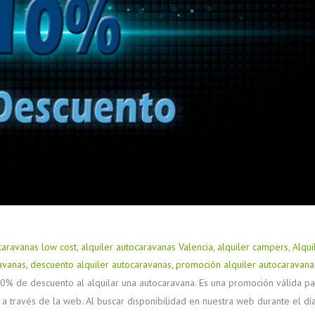
caravanas low cost
,
alquiler autocaravanas Valencia
,
alquiler campers
,
Alqui
avanas
,
descuento alquiler autocaravanas
,
promoción alquiler autocaravana
 de descuento al alquilar una autocaravana. Es una promoción válida pa
 través de la web. Al buscar disponibilidad en nuestra web durante el dí