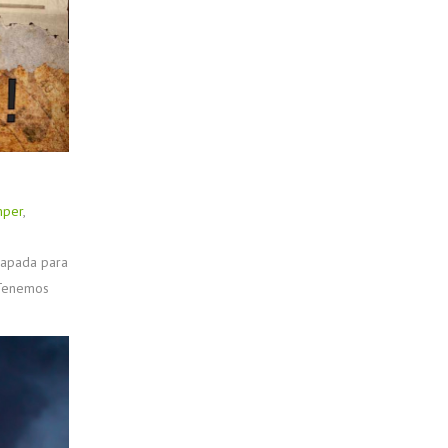
mper
,
capada para
 Tenemos