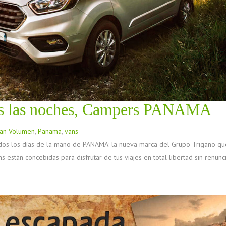
odas las noches, Campers PANAMA
an Volumen
,
Panama
,
vans
odos los días de la mano de PANAMA: la nueva marca del Grupo Trigano qu
s están concebidas para disfrutar de tus viajes en total libertad sin renunc