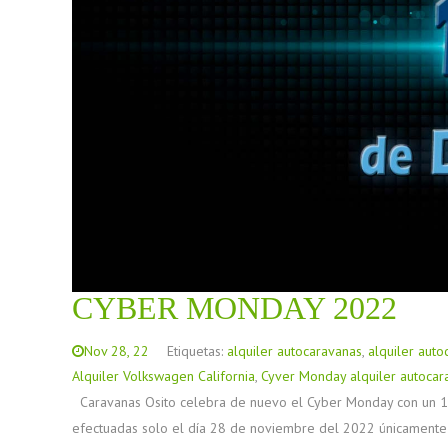
CYBER MONDAY 2022
Nov 28, 22
Etiquetas:
alquiler autocaravanas
,
alquiler auto
Alquiler Volkswagen California
,
Cyver Monday alquiler autocar
Caravanas Osito celebra de nuevo el Cyber Monday con un 10%
efectuadas solo el día 28 de noviembre del 2022 únicamente a