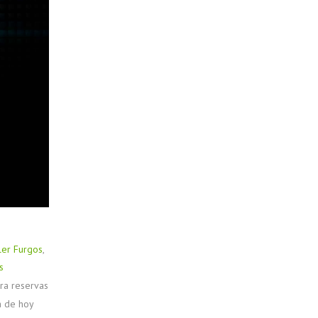
ler Furgos
,
s
ra reservas
a de hoy