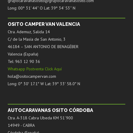
grupocaravanasosito@grupocaravanasosito.com
Long: 00º 31' 44'' O Lat: 39º 34' 53'' N
OSITO CAMPER VAN VALENCIA
Ctra. Ademuz, Salida 14
C/ de la Masía de San Antonio, 3
46184 – SAN ANTONIO DE BENAGÉBER
Valencia (España)
Tel: 963 12 90 36
Whatsapp Postventa Click Aquí
hola@ositocampervan.com
Long: 0° 30′ 17.1″ W Lat: 39° 33′ 58.0″ N
AUTOCARAVANAS OSITO CÓRDOBA
Ctra. A-318 Cabra Ubeda KM 51´900
14949 - CABRA
Córdoba (España)