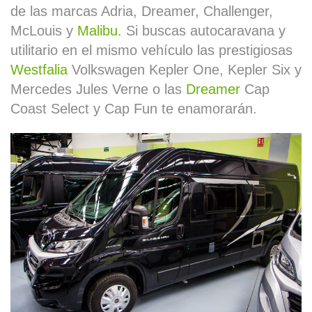
de las marcas Adria, Dreamer, Challenger,
McLouis y
Malibu
. Si buscas autocaravana y
utilitario en el mismo vehículo las prestigiosas
Westfalia
Volkswagen Kepler One, Kepler Six y
Mercedes Jules Verne o las
Dreamer
Cap
Coast Select y Cap Fun te enamorarán.