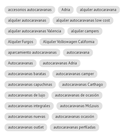
accesorios autocaravanas
Adria
alquiler autocaravana
alquiler autocaravanas
alquiler autocaravanas low cost
alquiler autocaravanas Valencia
alquiler campers
Alquiler Furgos
Alquiler Volkswagen California
aparcamiento autocaravanas
autocaravana
Autocaravanas
autocaravanas Adria
autocaravanas baratas
autocaravanas camper
autocaravanas capuchinas
autocaravanas Carthago
autocaravanas de lujo
autocaravanas de ocasión
autocaravanas integrales
autocaravanas McLouis
autocaravanas nuevas
autocaravanas ocasión
autocaravanas outlet
autocaravanas perfiladas