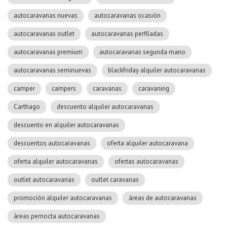
autocaravanas nuevas
autocaravanas ocasión
autocaravanas outlet
autocaravanas perfiladas
autocaravanas premium
autocaravanas segunda mano
autocaravanas seminuevas
blackfriday alquiler autocaravanas
camper
campers
caravanas
caravaning
Carthago
descuento alquiler autocaravanas
descuento en alquiler autocaravanas
descuentos autocaravanas
oferta alquiler autocaravana
oferta alquiler autocaravanas
ofertas autocaravanas
outlet autocaravanas
outlet caravanas
promoción alquiler autocaravanas
áreas de autocaravanas
áreas pernocta autocaravanas