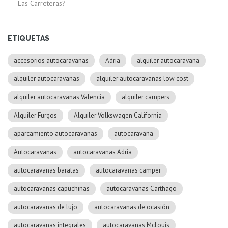
Las Carreteras?
ETIQUETAS
accesorios autocaravanas
Adria
alquiler autocaravana
alquiler autocaravanas
alquiler autocaravanas low cost
alquiler autocaravanas Valencia
alquiler campers
Alquiler Furgos
Alquiler Volkswagen California
aparcamiento autocaravanas
autocaravana
Autocaravanas
autocaravanas Adria
autocaravanas baratas
autocaravanas camper
autocaravanas capuchinas
autocaravanas Carthago
autocaravanas de lujo
autocaravanas de ocasión
autocaravanas integrales
autocaravanas McLouis