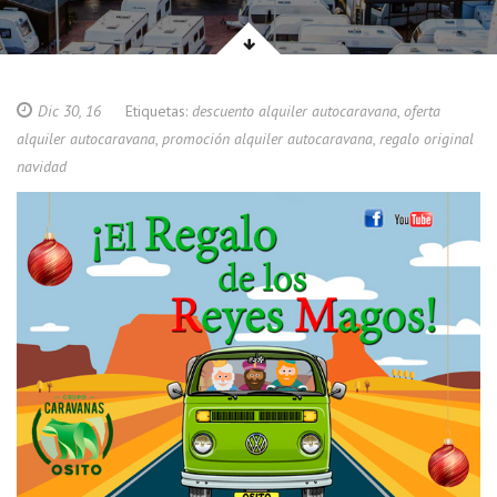
Dic 30, 16
Etiquetas:
descuento alquiler autocaravana
,
oferta
alquiler autocaravana
,
promoción alquiler autocaravana
,
regalo original
navidad