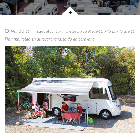
Mar 30, 15
Etiquetas:
Caravanstore
,
F35 Pro
,
F45
,
F45 L
,
F45 S
,
F65
,
Fiamma
,
toldo en autocaravana
,
toldo en caravana