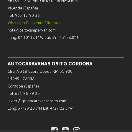
46184 – SAN ANTONIO DE BENAGÉBER
Valencia (España)
Tel: 963 12 90 36
Whatsapp Postventa Click Aquí
hola@ositocampervan.com
Long: 0° 30′ 17.1″ W Lat: 39° 33′ 58.0″ N
AUTOCARAVANAS OSITO CÓRDOBA
Ctra. A-318 Cabra Ubeda KM 51´900
14949 - CABRA
Córdoba (España)
Tel: 671 86 79 25
javier@grupocaravanasosito.com
Long: 37°29'20.7"N Lat: 4°27'22.8"W