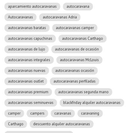
aparcamiento autocaravanas
autocaravana
Autocaravanas
autocaravanas Adria
autocaravanas baratas
autocaravanas camper
autocaravanas capuchinas
autocaravanas Carthago
autocaravanas de lujo
autocaravanas de ocasión
autocaravanas integrales
autocaravanas McLouis
autocaravanas nuevas
autocaravanas ocasión
autocaravanas outlet
autocaravanas perfiladas
autocaravanas premium
autocaravanas segunda mano
autocaravanas seminuevas
blackfriday alquiler autocaravanas
camper
campers
caravanas
caravaning
Carthago
descuento alquiler autocaravanas