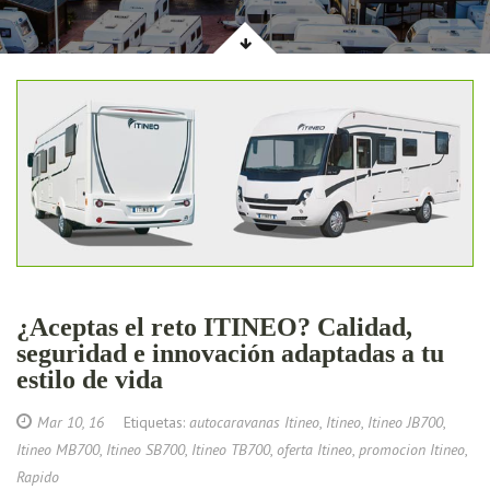
¿Aceptas el reto ITINEO? Calidad,
seguridad e innovación adaptadas a tu
estilo de vida
Mar 10, 16
Etiquetas:
autocaravanas Itineo
,
Itineo
,
Itineo JB700
,
Itineo MB700
,
Itineo SB700
,
Itineo TB700
,
oferta Itineo
,
promocion Itineo
,
Rapido