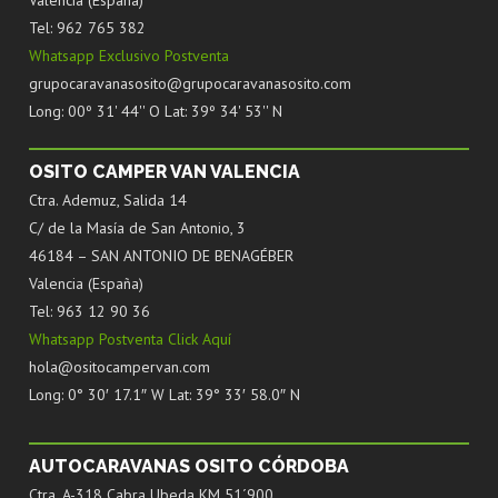
Valencia (España)
Tel: 962 765 382
Whatsapp Exclusivo Postventa
grupocaravanasosito@grupocaravanasosito.com
Long: 00º 31' 44'' O Lat: 39º 34' 53'' N
OSITO CAMPER VAN VALENCIA
Ctra. Ademuz, Salida 14
C/ de la Masía de San Antonio, 3
46184 – SAN ANTONIO DE BENAGÉBER
Valencia (España)
Tel: 963 12 90 36
Whatsapp Postventa Click Aquí
hola@ositocampervan.com
Long: 0° 30′ 17.1″ W Lat: 39° 33′ 58.0″ N
AUTOCARAVANAS OSITO CÓRDOBA
Ctra. A-318 Cabra Ubeda KM 51´900