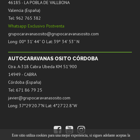
46185 - LA POBLA DE VALLBONA
Valencia (España)
Tel: 962 765 382
Whatsapp Exclusivo Postventa
grupocaravanasosito@grupocaravanasosito.com
Long: 00º 31' 44'' O Lat: 39º 34' 53'' N
AUTOCARAVANAS OSITO CÓRDOBA
Ctra. A-318 Cabra Ubeda KM 51´900
14949 - CABRA
Córdoba (España)
Tel: 671 86 79 25
javier@grupocaravanasosito.com
Long: 37°29'20.7"N Lat: 4°27'22.8"W
Este sitio utiliza cookies para una mejor experiencia, si sigues adelante aceptas la