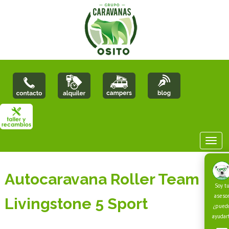
Autocaravana Roller Team
Soy t
asesor
Livingstone 5 Sport
¿pued
ayudar