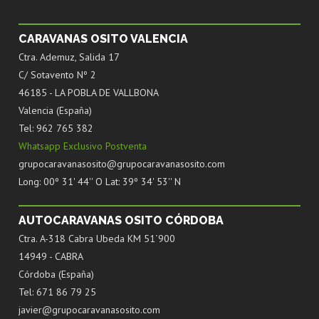
CARAVANAS OSITO VALENCIA
Ctra. Ademuz, Salida 17
C/ Sotavento Nº 2
46185 - LA POBLA DE VALLBONA
Valencia (España)
Tel: 962 765 382
Whatsapp Exclusivo Postventa
grupocaravanasosito@grupocaravanasosito.com
Long: 00º 31' 44'' O Lat: 39º 34' 53'' N
AUTOCARAVANAS OSITO CÓRDOBA
Ctra. A-318 Cabra Ubeda KM 51´900
14949 - CABRA
Córdoba (España)
Tel: 671 86 79 25
javier@grupocaravanasosito.com