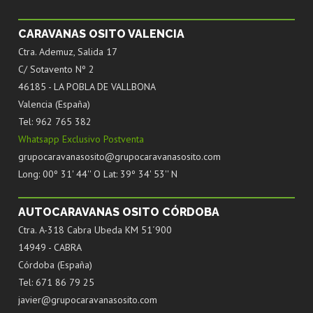
CARAVANAS OSITO VALENCIA
Ctra. Ademuz, Salida 17
C/ Sotavento Nº 2
46185 - LA POBLA DE VALLBONA
Valencia (España)
Tel: 962 765 382
Whatsapp Exclusivo Postventa
grupocaravanasosito@grupocaravanasosito.com
Long: 00º 31' 44'' O Lat: 39º 34' 53'' N
AUTOCARAVANAS OSITO CÓRDOBA
Ctra. A-318 Cabra Ubeda KM 51´900
14949 - CABRA
Córdoba (España)
Tel: 671 86 79 25
javier@grupocaravanasosito.com