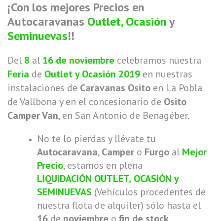
¡Con los mejores Precios en
Autocaravanas
Outlet,
Ocasión
y
Seminuevas
!!
Del
8
al
16 de noviembre
celebramos nuestra
Feria
de
Outlet y
Ocasión 2019
en nuestras
instalaciones de
Caravanas Osito
en La Pobla
de Vallbona y en el concesionario de
Osito
Camper Van
, en San Antonio de Benagéber.
No te lo pierdas y llévate tu
Autocaravana
,
Camper
o
Furgo
al
Mejor
Precio
, estamos en plena
LIQUIDACIÓN
OUTLET,
OCASIÓN y
SEMINUEVAS
(Vehículos procedentes de
nuestra flota de alquiler) sólo hasta el
16
de
noviembre
o
fin de stock
.