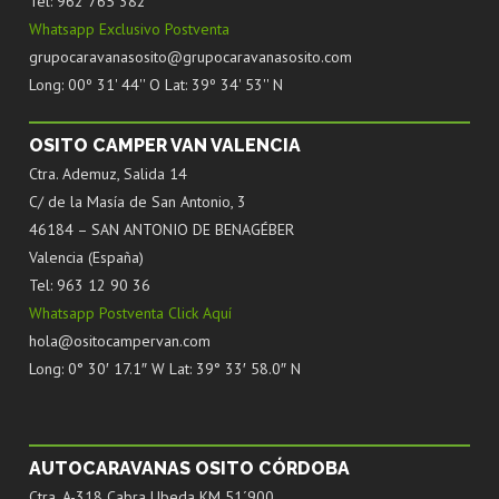
Tel: 962 765 382
Whatsapp Exclusivo Postventa
grupocaravanasosito@grupocaravanasosito.com
Long: 00º 31' 44'' O Lat: 39º 34' 53'' N
OSITO CAMPER VAN VALENCIA
Ctra. Ademuz, Salida 14
C/ de la Masía de San Antonio, 3
46184 – SAN ANTONIO DE BENAGÉBER
Valencia (España)
Tel: 963 12 90 36
Whatsapp Postventa Click Aquí
hola@ositocampervan.com
Long: 0° 30′ 17.1″ W Lat: 39° 33′ 58.0″ N
AUTOCARAVANAS OSITO CÓRDOBA
Ctra. A-318 Cabra Ubeda KM 51´900