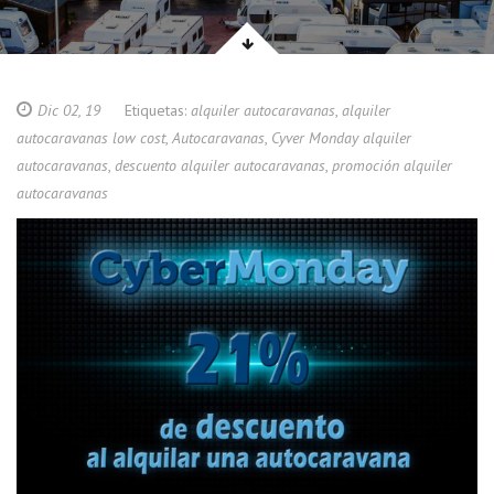
Dic 02, 19
Etiquetas:
alquiler autocaravanas
,
alquiler
autocaravanas low cost
,
Autocaravanas
,
Cyver Monday alquiler
autocaravanas
,
descuento alquiler autocaravanas
,
promoción alquiler
autocaravanas